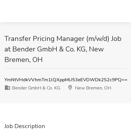
Transfer Pricing Manager (m/w/d) Job
at Bender GmbH & Co. KG, New
Bremen, OH
YmNtVHdkVVhmTm1lQXppMU53eEVDWDk2S2c9PQ==
Bender GmbH & Co. KG
New Bremen, OH
Job Description